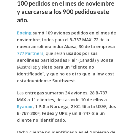
100 pedidos en el mes de noviembre
y acercarse a los 900 pedidos este
año.
Boeing
sumó 109 aviones pedidos en el mes de
noviembre
, todos para el
B-737 MAX
.
72
de la
nueva aerolínea india
Akasa
;
30 de la empresa
777 Partners
, que serán
usados por sus
aerolíneas participadas Flair
(Canadá) y
Bonza
(Australia); y
siete para un “cliente no
identificado”, y que no es otro que la low cost
estadounidense Southwest
.
Las e
ntregas sumaron 34 aviones. 28 B-737
MAX a 11 clientes,
destacando
10 de ellos a
Ryanair
;
1 P-8 a Noruega
;
2 KC-46 a la USAF
;
dos
B-767-300F, Fedex y UPS
; y
un B-747-8 a un
cliente no identificado
.
Dicho c
liente no identificado es el Gobierno de