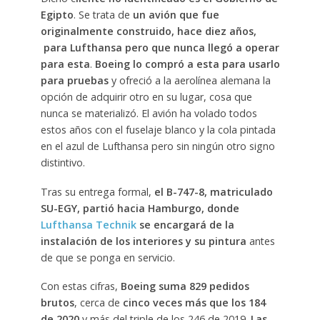
Egipto
. Se trata de
un avión que fue
originalmente construido, hace diez años,
para Lufthansa pero que nunca llegó a operar
para esta
.
Boeing lo compró a esta para usarlo
para pruebas
y ofreció a la aerolínea alemana la
opción de adquirir otro en su lugar, cosa que
nunca se materializó. El avión ha volado todos
estos años con el fuselaje blanco y la cola pintada
en el azul de Lufthansa pero sin ningún otro signo
distintivo.
Tras su entrega formal,
el B-747-8, matriculado
SU-EGY, partió hacia Hamburgo, donde
Lufthansa Technik
se encargará de la
instalación de los interiores y su pintura
antes
de que se ponga en servicio.
Con estas cifras,
Boeing suma 829 pedidos
brutos
, cerca de
cinco veces más que los 184
de 2020
y más del triple de los 246 de 2019.
Las