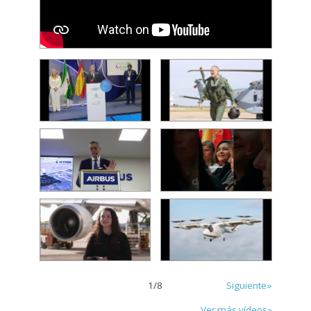
1
/
8
Siguiente»
Ver más vídeos»