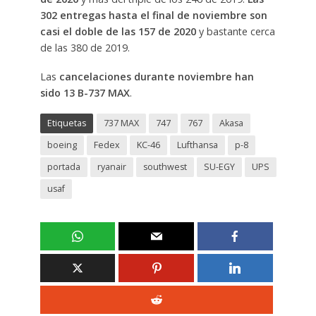
302 entregas hasta el final de noviembre son
casi el doble de las 157 de 2020
y bastante cerca
de las 380 de 2019.
Las
cancelaciones durante noviembre han
sido 13 B-737 MAX
.
Etiquetas
737 MAX
747
767
Akasa
boeing
Fedex
KC-46
Lufthansa
p-8
portada
ryanair
southwest
SU-EGY
UPS
usaf