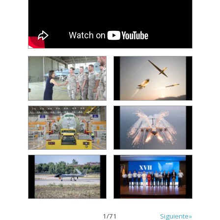
1
/
71
Siguiente»