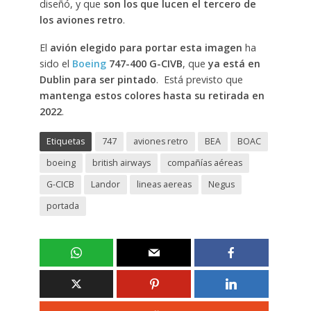
diseñó, y que
son los que lucen el tercero de
los aviones retro
.
El
avión elegido para portar esta imagen
ha
sido el
Boeing
747-400 G-CIVB
, que
ya está en
Dublin para ser pintado
. Está previsto que
mantenga estos colores hasta su retirada en
2022
.
Etiquetas
747
aviones retro
BEA
BOAC
boeing
british airways
compañías aéreas
G-CICB
Landor
lineas aereas
Negus
portada