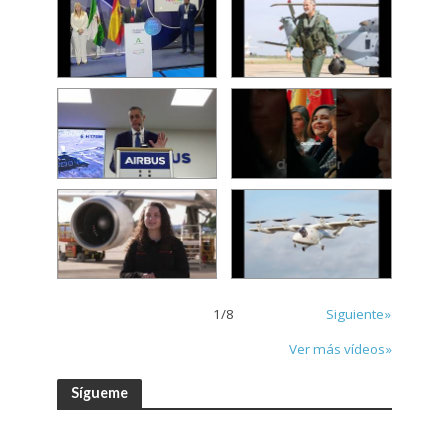
1
/
8
Siguiente»
Ver más vídeos»
Sígueme