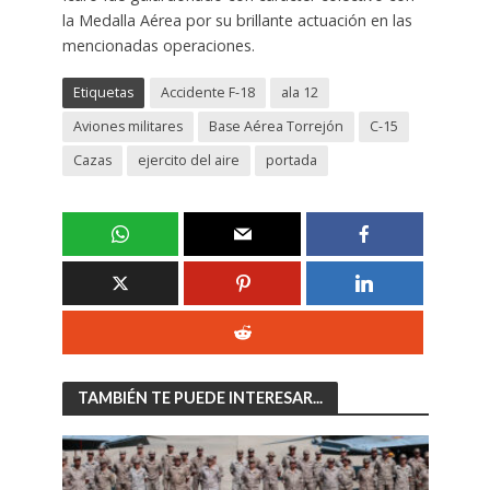
la Medalla Aérea por su brillante actuación en las
mencionadas operaciones.
Etiquetas
Accidente F-18
ala 12
Aviones militares
Base Aérea Torrejón
C-15
Cazas
ejercito del aire
portada
TAMBIÉN TE PUEDE INTERESAR...