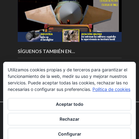
SÍGUENOS TAMBIÉN EN…
Utilizamos cookies propias y de terceros para garantizar el
funcionamiento de la web, medir su uso y mejorar nuestros
servicios. Puede aceptar todas las cookies, rechazar las no
necesarias o configurar sus preferencias.
Política de cookies
Aceptar todo
Utilizamos cookies para ofrecerte la mejor experiencia en
nuestra web.
Rechazar
Puedes aprender más sobre qué cookies utilizamos o
Copyright © 2018.Fly News.
Noticias aerospacial
/
Noticias
desactivarlas en los
ajustes
.
UAS aviación comercial
Configurar
Aceptar
Rechazar
Ajustes