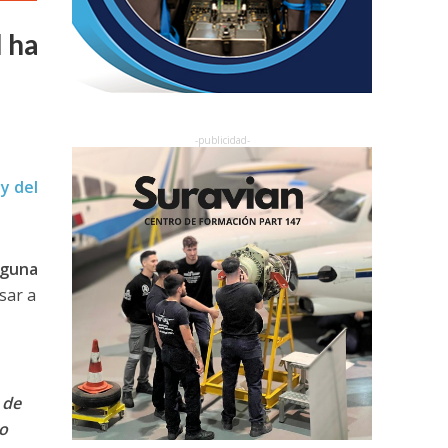
l ha
 y del
lguna
sar a
 de
ño