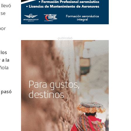
 llevó
 se
por
los
 a la
ñola
e pasó