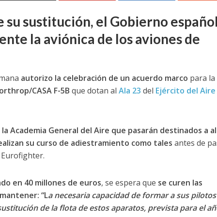
e su sustitución, el Gobierno españo
te la aviónica de los aviones de
semana
autorizo la celebración de un acuerdo marco
para la
orthrop/CASA F-5B
que dotan al
Ala 23
del
Ejército del Aire
e la Academia General del Aire que pasarán destinados a a
ealizan su curso de adiestramiento como tales
antes de pa
 Eurofighter.
do en 40 millones de euros
, se espera que
se curen las
mantener: “L
a necesaria capacidad de formar a sus pilotos
ustitución de la flota de estos aparatos, prevista para el a