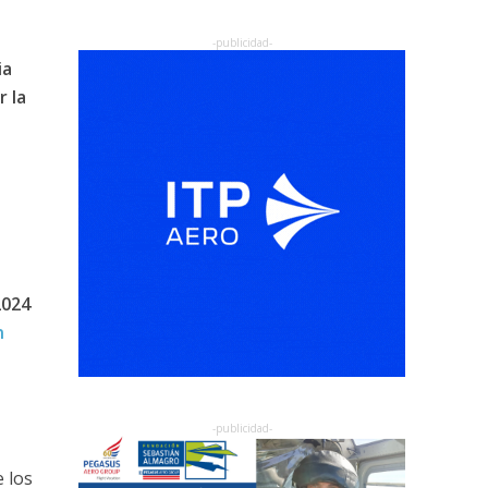
ia
 la
2024
n
 los