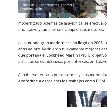
Cabina del F-5 español tras la primera
modernización.
modernizado. Además de la aviónica, se efectuaron
uno nuevo y también se trabajó en los motores.
La
segunda gran modernización llegó en 2008
, c
años veinte
. Recibieron nuevamente
mejoras estr
que portaba el Lockheed Martin F-16
. El objeti
para que se estableciese, por entonces, en Talave
Al haberse retirado por entonces ya los monoplazas
a referirse a estos tras los trabajos como F-5M
.