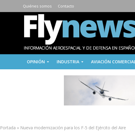
Quiénes somos
Contacto
OPINIÓN
INDUSTRIA
AVIACIÓN COMERCIA
Portada
»
Nueva modernización para los F-5 del Ejército del Aire