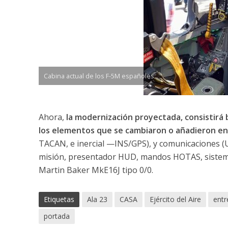
Cabina actual de los F-5M españoles.
Ahora,
la modernización proyectada, consistirá
los elementos que se cambiaron o añadieron e
TACAN, e inercial —INS/GPS), y comunicaciones (U
misión, presentador HUD, mandos HOTAS, sistema d
Martin Baker MkE16J tipo 0/0.
Etiquetas
Ala 23
CASA
Ejército del Aire
entr
portada