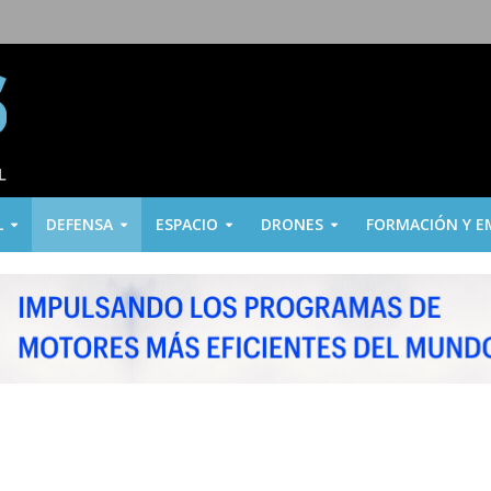
L
DEFENSA
ESPACIO
DRONES
FORMACIÓN Y E