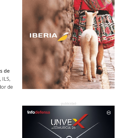
s de
 ILS,
dor de