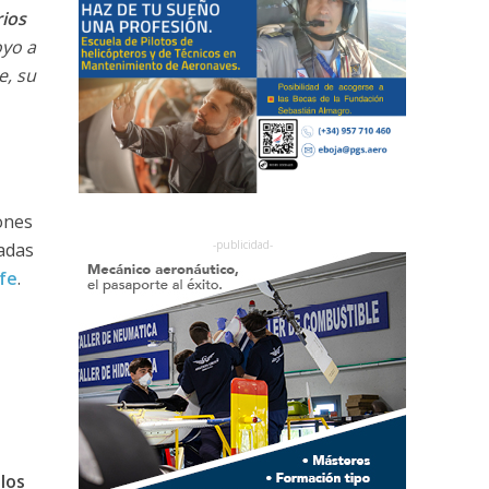
rios
oyo a
e, su
ones
adas
fe
.
los