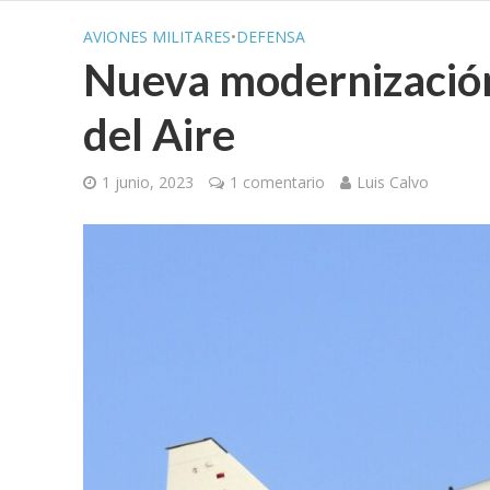
AVIONES MILITARES
•
DEFENSA
Nueva modernización 
del Aire
1 junio, 2023
1 comentario
Luis Calvo