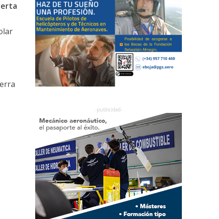
ierta
olar
erra