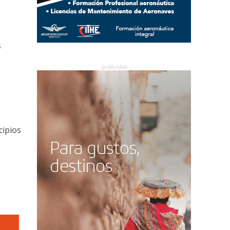
s
cipios