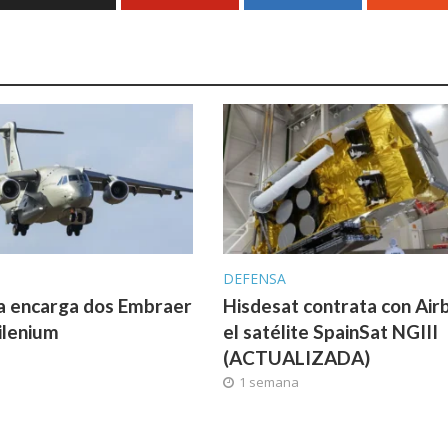
DEFENSA
a encarga dos Embraer
Hisdesat contrata con Air
ilenium
el satélite SpainSat NGIII
(ACTUALIZADA)
1 semana