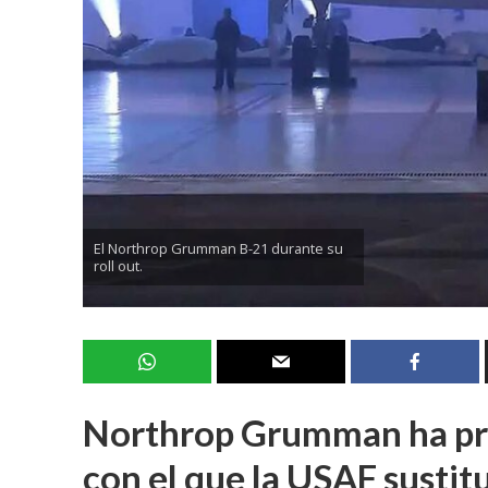
El Northrop Grumman B-21 durante su
roll out.
Northrop Grumman ha pr
con el que la USAF sustitu