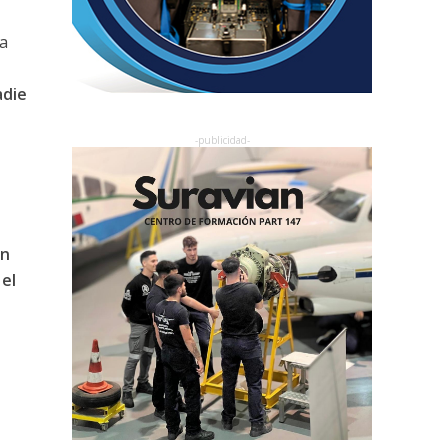
a
adie
ón
el