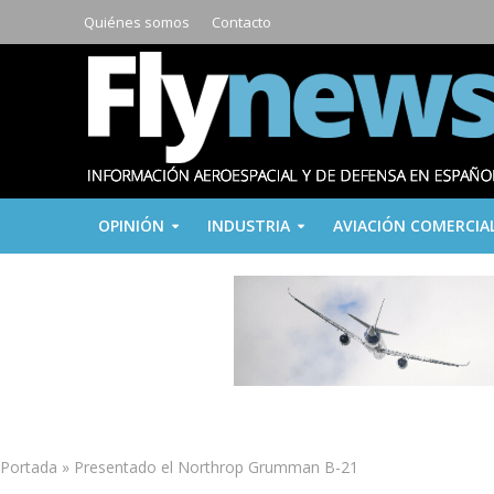
Quiénes somos
Contacto
OPINIÓN
INDUSTRIA
AVIACIÓN COMERCIA
Portada
»
Presentado el Northrop Grumman B-21