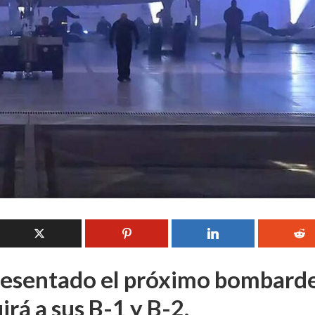
esentado el próximo bombard
irá a sus B-1 y B-2.