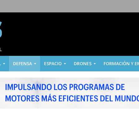
L
DEFENSA
ESPACIO
DRONES
FORMACIÓN Y E