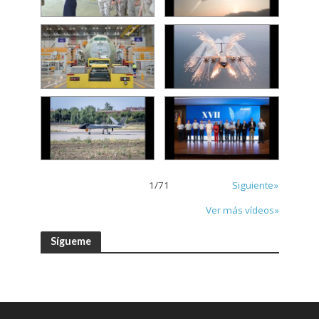
1
/
71
Siguiente»
Ver más vídeos»
Sígueme