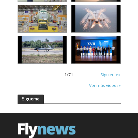
1
/
71
Siguiente»
Ver más vídeos»
Sígueme