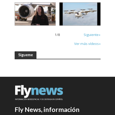
1
/
8
Siguiente»
Ver más vídeos»
Sígueme
Fly News, información