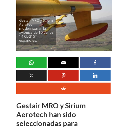
Gestair MRO y Sirium
Aerotec
modernizarán la
aviónica de 10 de los
14 CL-215T
españoles.
Gestair MRO y Sirium
Aerotech han sido
seleccionadas para