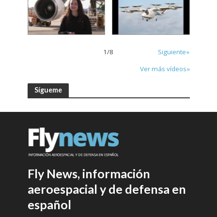
1
/
8
Siguiente»
Ver más vídeos»
Sígueme
Fly News, información
aeroespacial y de defensa en
español