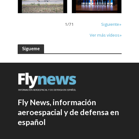
1
/
71
Siguiente»
Ver más vídeos»
Sígueme
Fly News, información
aeroespacial y de defensa en
español