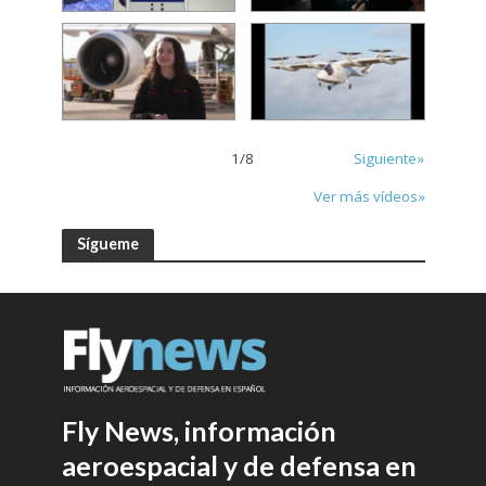
1
/
8
Siguiente»
Ver más vídeos»
Sígueme
Fly News, información
aeroespacial y de defensa en