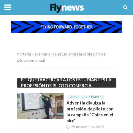
Portada
»
acercar a los estudiantes la profesión de
piloto comercial
ETIQUETAACERCAR A LOS ESTUDIANTES LA
PROFESIÓN DE PILOTO COMERCIAL
FORMACIÓN Y EMPLEO
Adventia divulga la
profesión de piloto con
la campaña “Coles en el
aire”
29 noviembre, 2023