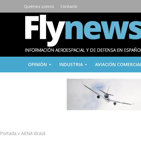
Quiénes somos
Contacto
OPINIÓN
INDUSTRIA
AVIACIÓN COMERCIA
Portada
»
AENA Brasil