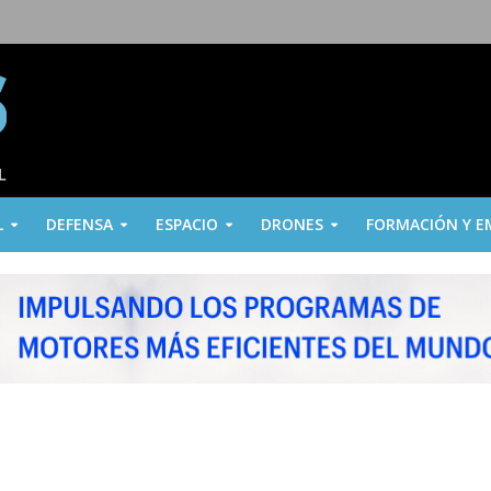
L
DEFENSA
ESPACIO
DRONES
FORMACIÓN Y E