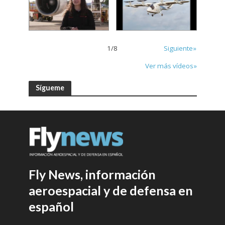
1
/
8
Siguiente»
Ver más vídeos»
Sígueme
Fly News, información
aeroespacial y de defensa en
español