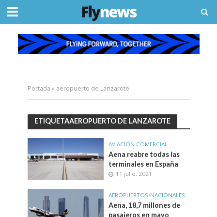
Portada
»
aeropuerto de Lanzarote
ETIQUETAAEROPUERTO DE LANZAROTE
AVIACIÓN COMERCIAL
Aena reabre todas las
terminales en España
11 julio, 2021
AEROPUERTOS
•
NACIONALES
Aena, 18,7 millones de
pasajeros en mayo