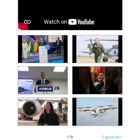
1
/
8
Siguiente»