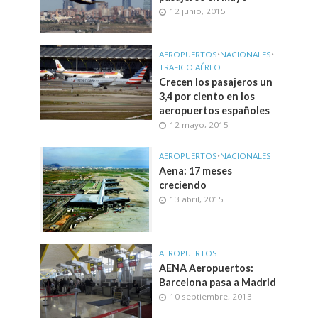
12 junio, 2015
AEROPUERTOS
•
NACIONALES
•
TRAFICO AÉREO
Crecen los pasajeros un
3,4 por ciento en los
aeropuertos españoles
12 mayo, 2015
AEROPUERTOS
•
NACIONALES
Aena: 17 meses
creciendo
13 abril, 2015
AEROPUERTOS
AENA Aeropuertos:
Barcelona pasa a Madrid
10 septiembre, 2013