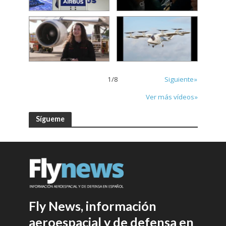
1
/
8
Siguiente»
Ver más vídeos»
Sígueme
Fly News, información
aeroespacial y de defensa en