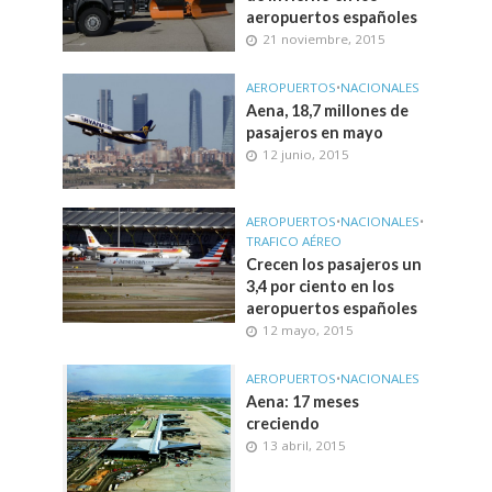
aeropuertos españoles
21 noviembre, 2015
AEROPUERTOS
•
NACIONALES
Aena, 18,7 millones de
pasajeros en mayo
12 junio, 2015
AEROPUERTOS
•
NACIONALES
•
TRAFICO AÉREO
Crecen los pasajeros un
3,4 por ciento en los
aeropuertos españoles
12 mayo, 2015
AEROPUERTOS
•
NACIONALES
Aena: 17 meses
creciendo
13 abril, 2015