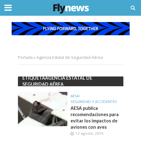
Portada
»
Agencia Estatal de Seguridad Aérea
ETIQUETAAGENCIA ESTATAL DE
SEGURIDAD AÉREA
AESA
•
SEGURIDAD Y ACCIDENTES
AESA publica
recomendaciones para
evitar los impactos de
aviones con aves
12 agosto, 2016