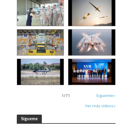
1
/
71
Siguiente»
Ver más vídeos»
Sígueme