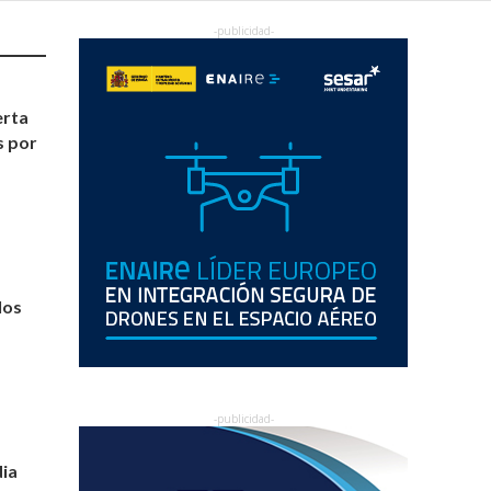
erta
s por
los
dia