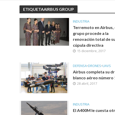
ETIQUETAAIRBUS GROUP
INDUSTRIA
Terremoto en Airbus, 
grupo procede a la
renovación total de s
cúpula directiva
15 diciembre, 2017
DEFENSA
•
DRONES
•
UAVS
Airbus completa su d
blanco aéreo número 
28 abril, 2017
INDUSTRIA
El A400M le cuesta ot