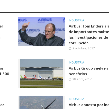
INDUSTRIA
el
Airbus: Tom Enders al
de importantes multa
u
las investigaciones de
corrupción
9 octubre, 2017
INDUSTRIA
ron
Airbus Group vuelven 
1.500
beneficios
28 abril, 2017
INDUSTRIA
ros
Airbus apuesta por In