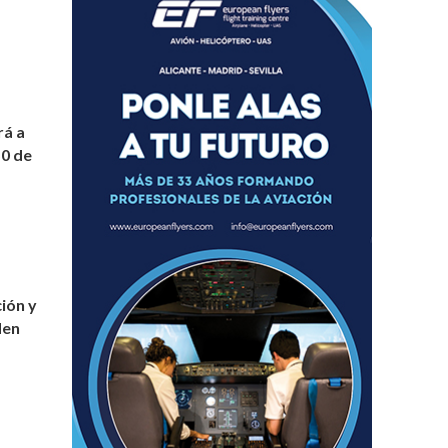
rá a
50 de
ión y
den