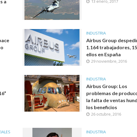
s a
13 enero, 2017
INDUSTRIA
pace
Airbus Group despedi
ro
1.164 trabajadores, 1
ellos en España
29 noviembre, 2016
INDUSTRIA
Airbus Group: Los
16”
problemas de producc
la falta de ventas hun
los beneficios
26 octubre, 2016
IALES
INDUSTRIA