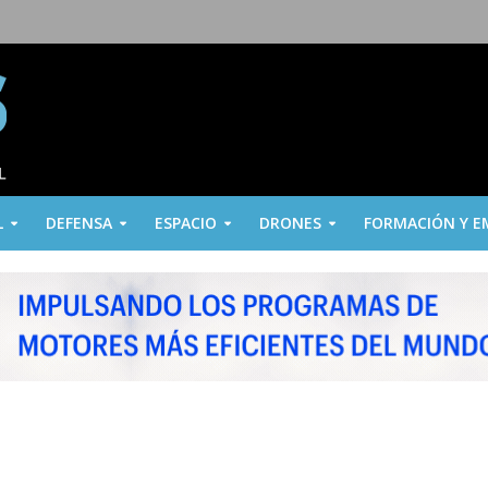
L
DEFENSA
ESPACIO
DRONES
FORMACIÓN Y E