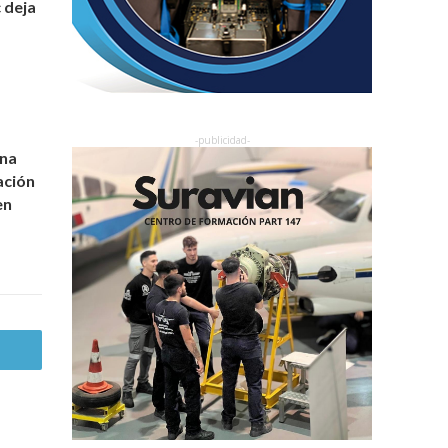
 deja
una
ación
en