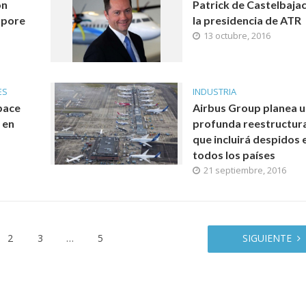
ón
Patrick de Castelbajac
apore
la presidencia de ATR
13 octubre, 2016
ES
INDUSTRIA
pace
Airbus Group planea 
 en
profunda reestructur
que incluirá despidos 
todos los países
21 septiembre, 2016
2
3
…
5
SIGUIENTE