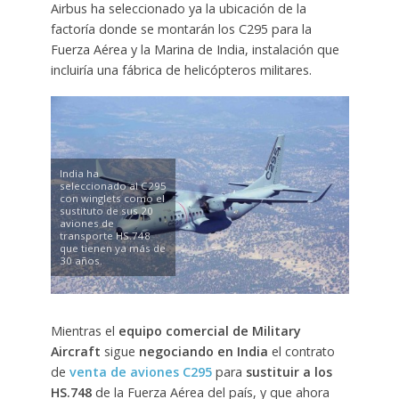
Airbus ha seleccionado ya la ubicación de la
factoría donde se montarán los C295 para la
Fuerza Aérea y la Marina de India, instalación que
incluiría una fábrica de helicópteros militares.
India ha
seleccionado al C295
con winglets como el
sustituto de sus 20
aviones de
transporte HS.748
que tienen ya más de
30 años.
Mientras el
equipo comercial de Military
Aircraft
sigue
negociando en India
el contrato
de
venta de aviones C295
para
sustituir a los
HS.748
de la Fuerza Aérea del país, y que ahora