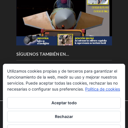
SÍGUENOS TAMBIÉN EN…
Utilizamos cookies propias y de terceros para garantizar el
funcionamiento de la web, medir su uso y mejorar nuestros
servicios. Puede aceptar todas las cookies, rechazar las no
necesarias o configurar sus preferencias.
Política de cookies
Aceptar todo
Utilizamos cookies para ofrecerte la mejor experiencia en
nuestra web.
Rechazar
Puedes aprender más sobre qué cookies utilizamos o
Copyright © 2018.Fly News.
Noticias aerospacial
/
Noticias
desactivarlas en los
ajustes
.
UAS aviación comercial