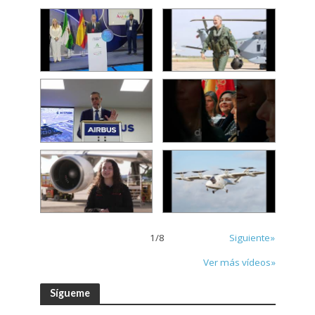
1
/
8
Siguiente»
Ver más vídeos»
Sígueme