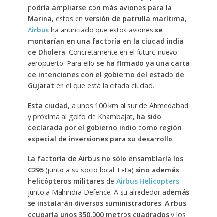
p
odría ampliarse con más aviones para la
Marina
, estos en
versión de patrulla marítima
,
Airbus
ha anunciado que estos aviones
se
montarían en una factoría en la ciudad india
de Dholera
. Concretamente en el futuro nuevo
aeropuerto. Para ello
se ha firmado ya una carta
de intenciones con el gobierno del estado de
Gujarat
en el que está la citada ciudad.
Esta ciudad
, a unos 100 km al sur de Ahmedabad
y próxima al golfo de Khambajat,
ha sido
declarada por el gobierno indio como región
especial de inversiones para su desarrollo
.
La factoría de Airbus no sólo ensamblaría los
C295
(junto a su socio local Tata)
sino además
helicópteros militares
de
Airbus Helicopters
junto a Mahindra Defence. A su alrededor a
demás
se instalarán diversos suministradores
.
Airbus
ocuparía unos 350.000 metros cuadrados
y los