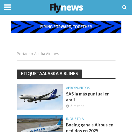
Portada
»
Alaska Airlines
ETIQUETAALASKA AIRLINES
AEROPUERTOS
SAS la más puntual en
abril
3 meses
INDUSTRIA
Boeing gana a Airbus en
pedidos en 2025