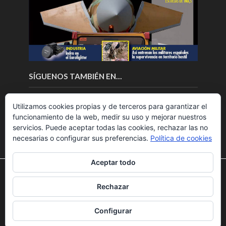
SÍGUENOS TAMBIÉN EN…
Utilizamos cookies propias y de terceros para garantizar el
funcionamiento de la web, medir su uso y mejorar nuestros
servicios. Puede aceptar todas las cookies, rechazar las no
necesarias o configurar sus preferencias.
Política de cookies
Aceptar todo
Utilizamos cookies para ofrecerte la mejor experiencia en
nuestra web.
Rechazar
Puedes aprender más sobre qué cookies utilizamos o
Copyright © 2018.Fly News.
Noticias aerospacial
/
Noticias
desactivarlas en los
ajustes
.
UAS aviación comercial
Configurar
Aceptar
Rechazar
Ajustes