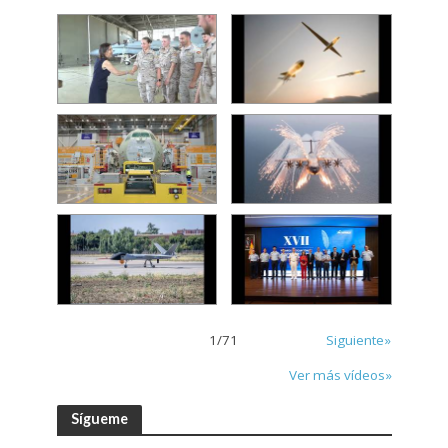
1
/
71
Siguiente»
Ver más vídeos»
Sígueme