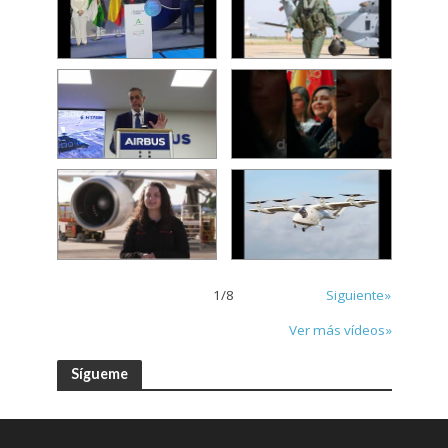
1
/
8
Siguiente»
Ver más vídeos»
Sígueme