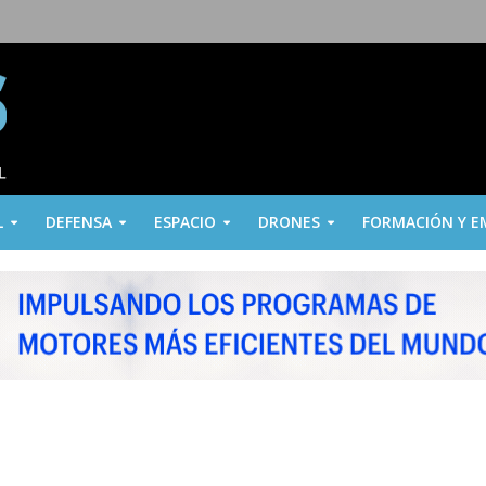
L
DEFENSA
ESPACIO
DRONES
FORMACIÓN Y E