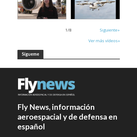
1
/
8
Siguiente»
Ver más vídeos»
Sígueme
Fly News, información
aeroespacial y de defensa en
español