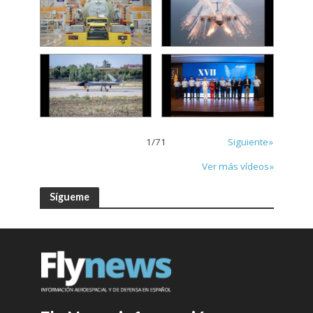
1
/
71
Siguiente»
Ver más vídeos»
Sígueme