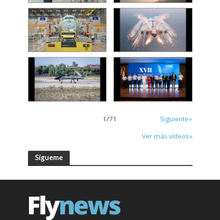
1
/
71
Siguiente»
Ver más vídeos»
Sígueme