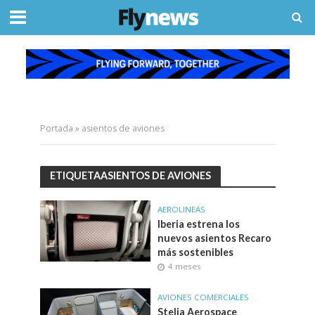
Portada
»
asientos de aviones
ETIQUETAASIENTOS DE AVIONES
AEROLINEAS
Iberia estrena los
nuevos asientos Recaro
más sostenibles
4 meses
AVIONES COMERCIALES
Stelia Aerospace