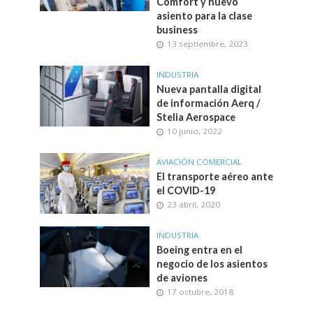
Comfort y nuevo
asiento para la clase
business
13 septiembre, 2023
INDUSTRIA
Nueva pantalla digital
de información Aerq /
Stelia Aerospace
10 junio, 2022
AVIACIÓN COMERCIAL
El transporte aéreo ante
el COVID-19
23 abril, 2020
INDUSTRIA
Boeing entra en el
negocio de los asientos
de aviones
17 octubre, 2018