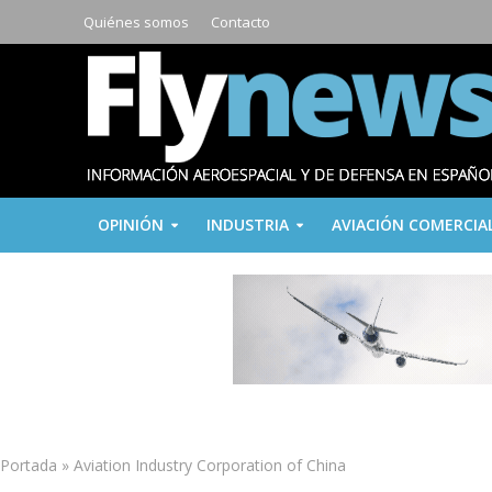
Quiénes somos
Contacto
OPINIÓN
INDUSTRIA
AVIACIÓN COMERCIA
Portada
»
Aviation Industry Corporation of China