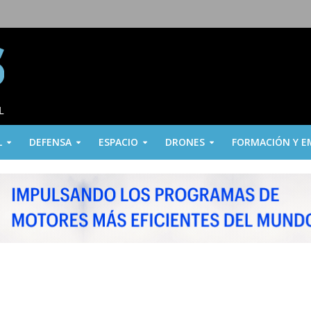
L
DEFENSA
ESPACIO
DRONES
FORMACIÓN Y E