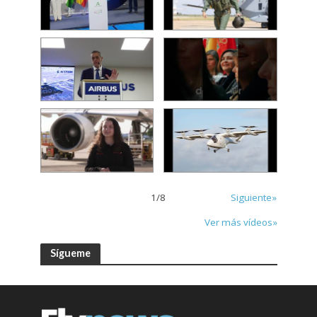
1
/
8
Siguiente»
Ver más vídeos»
Sígueme