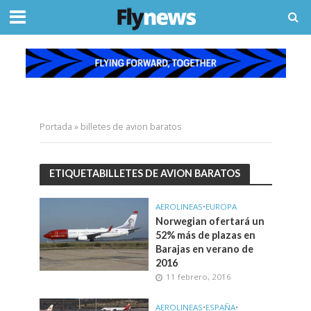
Portada
»
billetes de avion baratos
ETIQUETABILLETES DE AVION BARATOS
AEROLINEAS
•
EUROPA
Norwegian ofertará un
52% más de plazas en
Barajas en verano de
2016
11 febrero, 2016
AEROLINEAS
•
ESPAÑA
•