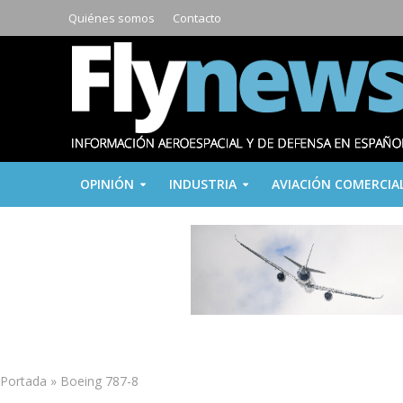
Quiénes somos
Contacto
OPINIÓN
INDUSTRIA
AVIACIÓN COMERCIA
Portada
»
Boeing 787-8