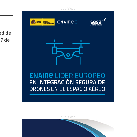
red de
87 de