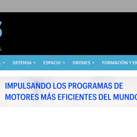
L
DEFENSA
ESPACIO
DRONES
FORMACIÓN Y E