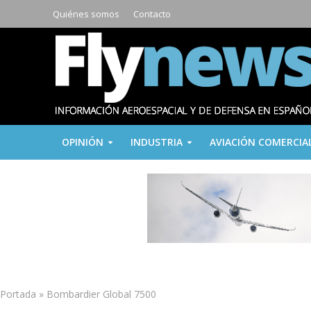
Quiénes somos
Contacto
OPINIÓN
INDUSTRIA
AVIACIÓN COMERCIA
Portada
»
Bombardier Global 7500