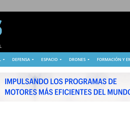
L
DEFENSA
ESPACIO
DRONES
FORMACIÓN Y E