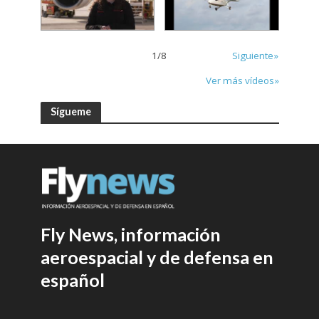
1
/
8
Siguiente»
Ver más vídeos»
Sígueme
Fly News, información
aeroespacial y de defensa en
español