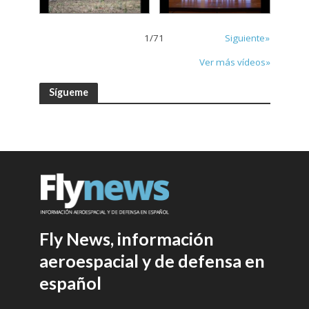
1
/
71
Siguiente»
Ver más vídeos»
Sígueme
Fly News, información
aeroespacial y de defensa en
español