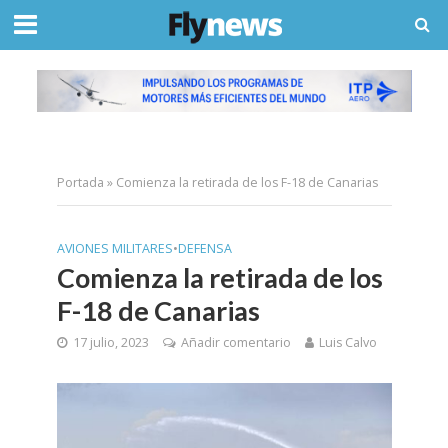
Portada
»
Comienza la retirada de los F-18 de Canarias
AVIONES MILITARES
•
DEFENSA
Comienza la retirada de los
F-18 de Canarias
17 julio, 2023
Añadir comentario
Luis Calvo