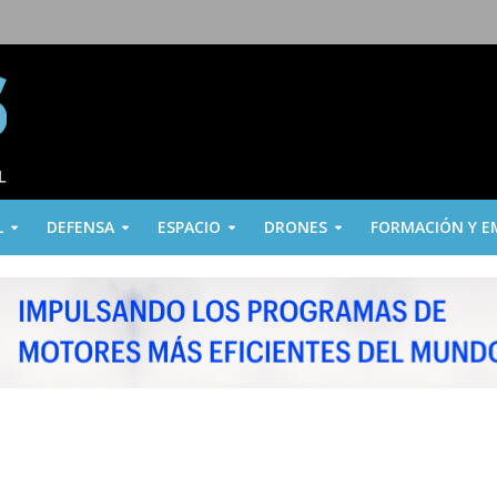
L
DEFENSA
ESPACIO
DRONES
FORMACIÓN Y E