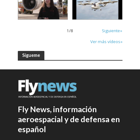
1
/
8
Siguiente»
Ver más vídeos»
Sígueme
Fly News, información
aeroespacial y de defensa en
español