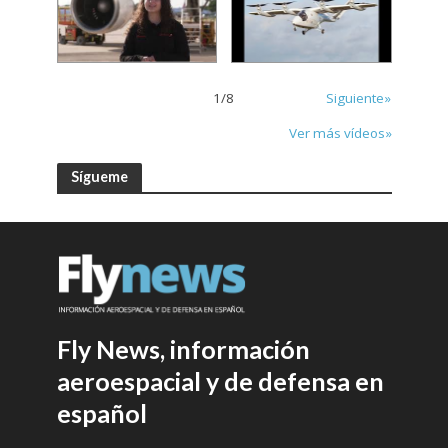
1
/
8
Siguiente»
Ver más vídeos»
Sígueme
Fly News, información
aeroespacial y de defensa en
español