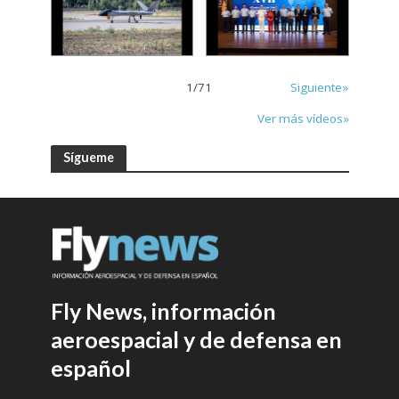
1
/
71
Siguiente»
Ver más vídeos»
Sígueme
Fly News, información
aeroespacial y de defensa en
español