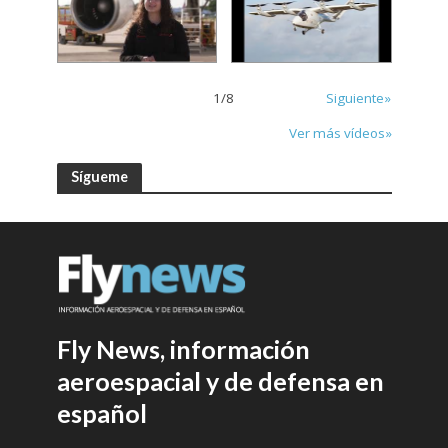
1
/
8
Siguiente»
Ver más vídeos»
Sígueme
Fly News, información
aeroespacial y de defensa en
español