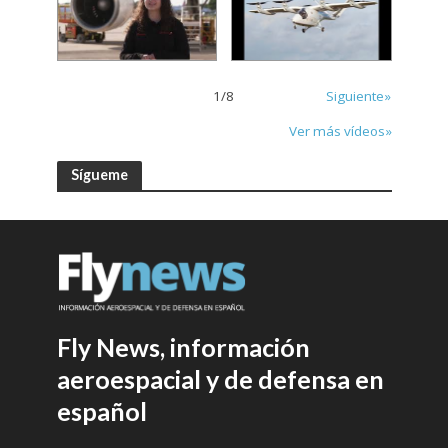
1
/
8
Siguiente»
Ver más vídeos»
Sígueme
Fly News, información
aeroespacial y de defensa en
español