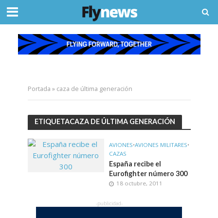
Portada
»
caza de última generación
ETIQUETACAZA DE ÚLTIMA GENERACIÓN
AVIONES
•
AVIONES MILITARES
•
CAZAS
España recibe el
Eurofighter número 300
18 octubre, 2011