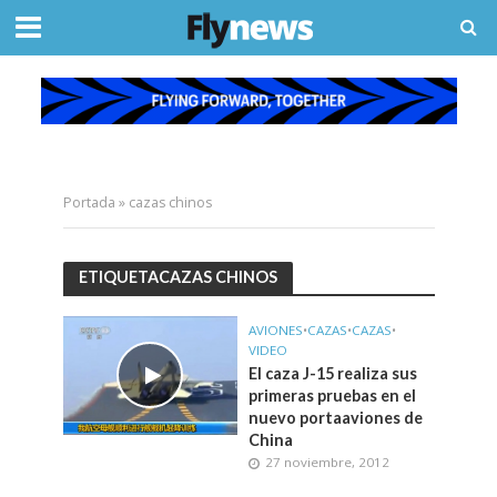
Portada
»
cazas chinos
ETIQUETACAZAS CHINOS
AVIONES
•
CAZAS
•
CAZAS
•
VIDEO
El caza J-15 realiza sus
primeras pruebas en el
nuevo portaaviones de
China
27 noviembre, 2012