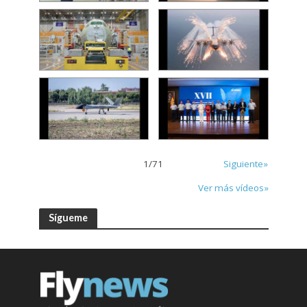
1
/
71
Siguiente»
Ver más vídeos»
Sígueme