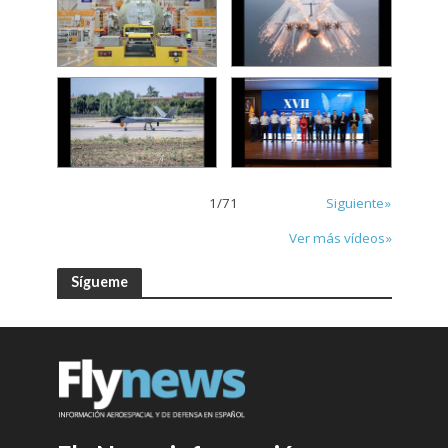
1
/
71
Siguiente»
Ver más vídeos»
Sígueme