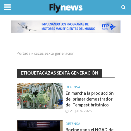
Portada
»
cazas sexta generación
ETIQUETACAZAS SEXTA GENERACIÓN
DEFENSA
En marcha la producción
del primer demostrador
del Tempest británico
21 julio, 2025
DEFENSA
Boeing gana el NGAD de