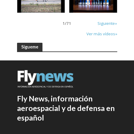
1
/
71
Siguiente»
Ver más vídeos»
Sígueme
Fly News, información
aeroespacial y de defensa en
español