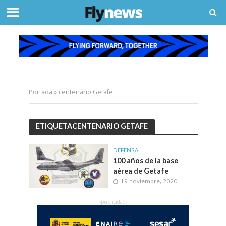
Portada
»
centenario Getafe
ETIQUETACENTENARIO GETAFE
DEFENSA
100 años de la base
aérea de Getafe
19 noviembre, 2020