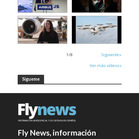
1
/
8
Siguiente»
Ver más vídeos»
Sígueme
Fly News, información