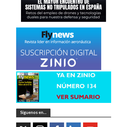
Síguenos en…