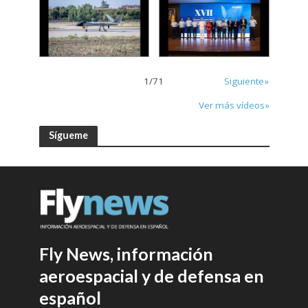
1
/
71
Siguiente»
Ver más vídeos»
Sígueme
Fly News, información
aeroespacial y de defensa en
español