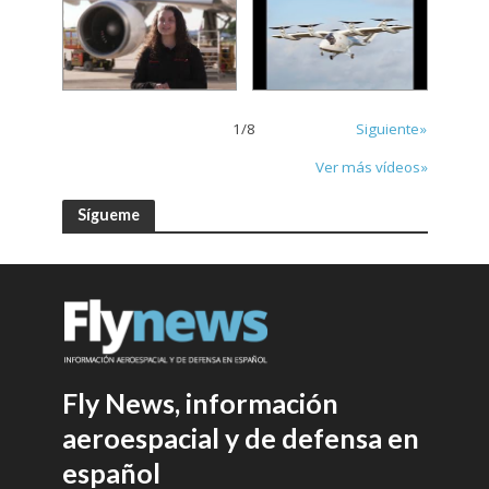
1
/
8
Siguiente»
Ver más vídeos»
Sígueme
Fly News, información
aeroespacial y de defensa en
español