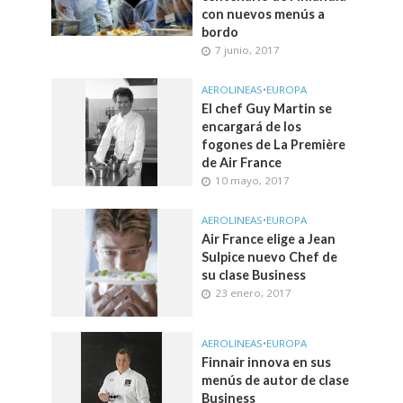
con nuevos menús a
bordo
7 junio, 2017
AEROLINEAS
•
EUROPA
El chef Guy Martin se
encargará de los
fogones de La Première
de Air France
10 mayo, 2017
AEROLINEAS
•
EUROPA
Air France elige a Jean
Sulpice nuevo Chef de
su clase Business
23 enero, 2017
AEROLINEAS
•
EUROPA
Finnair innova en sus
menús de autor de clase
Business