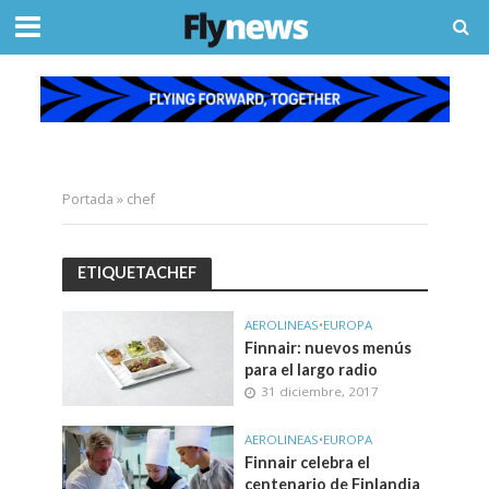
Portada
»
chef
ETIQUETACHEF
AEROLINEAS
•
EUROPA
Finnair: nuevos menús
para el largo radio
31 diciembre, 2017
AEROLINEAS
•
EUROPA
Finnair celebra el
centenario de Finlandia