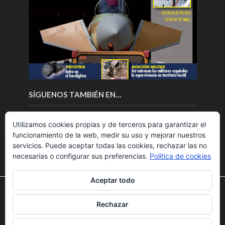
SÍGUENOS TAMBIÉN EN…
Utilizamos cookies propias y de terceros para garantizar el
funcionamiento de la web, medir su uso y mejorar nuestros
servicios. Puede aceptar todas las cookies, rechazar las no
necesarias o configurar sus preferencias.
Política de cookies
Aceptar todo
Utilizamos cookies para ofrecerte la mejor experiencia en
nuestra web.
Rechazar
Puedes aprender más sobre qué cookies utilizamos o
Copyright © 2018.Fly News.
Noticias aerospacial
/
Noticias
desactivarlas en los
ajustes
.
UAS aviación comercial