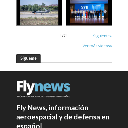
1
/
71
Siguiente»
Ver más vídeos»
Sígueme
Fly News, información
aeroespacial y de defensa en
español