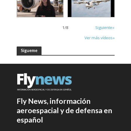
1
/
8
Siguiente»
Ver más vídeos»
Sígueme
Fly News, información
aeroespacial y de defensa en
español