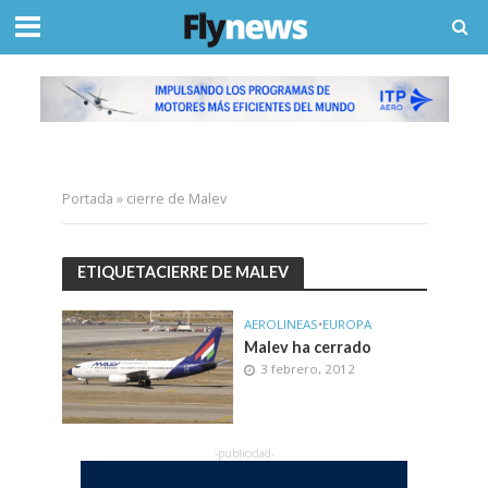
Portada
»
cierre de Malev
ETIQUETACIERRE DE MALEV
AEROLINEAS
•
EUROPA
Malev ha cerrado
3 febrero, 2012