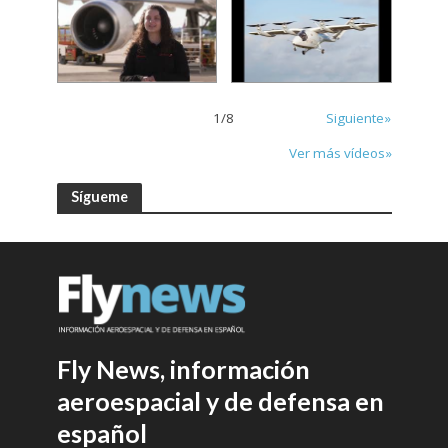
1
/
8
Siguiente»
Ver más vídeos»
Sígueme
Fly News, información
aeroespacial y de defensa en
español