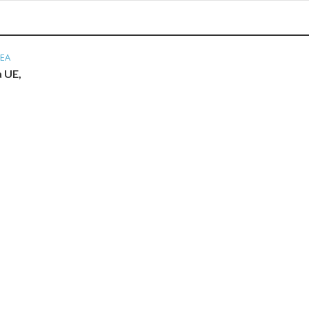
EA
a UE,