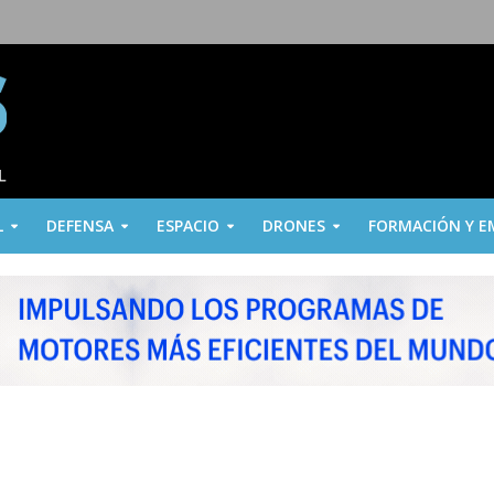
L
DEFENSA
ESPACIO
DRONES
FORMACIÓN Y E