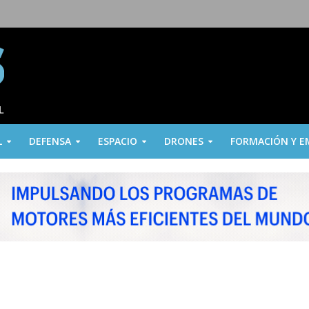
L
DEFENSA
ESPACIO
DRONES
FORMACIÓN Y E