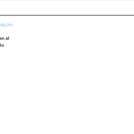
VUELOS
•
an al
ás