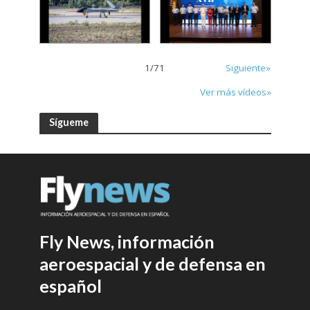
1
/
71
Siguiente»
Ver más vídeos»
Sígueme
Fly News, información
aeroespacial y de defensa en
español