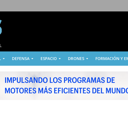
L
DEFENSA
ESPACIO
DRONES
FORMACIÓN Y E