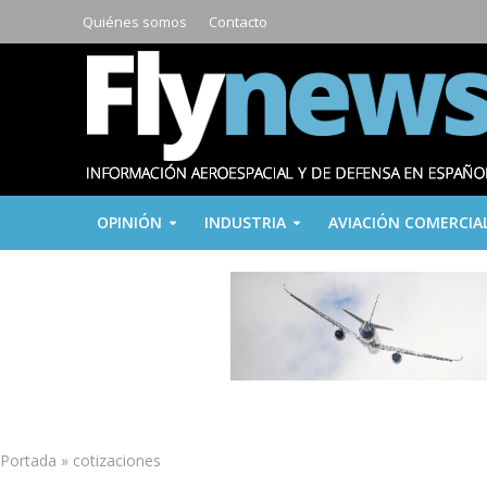
Quiénes somos
Contacto
OPINIÓN
INDUSTRIA
AVIACIÓN COMERCIA
Portada
»
cotizaciones